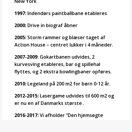
New York
1997:
Indendørs paintballbane etableres
2000:
Drive in biograf åbner
2005:
Storm rammer og blæser taget af
Action House – centret lukker i 4 måneder.
2007-2009
: Gokartbanen udvides, 2
kurvesving etableres, bar og spillehal
flyttes, og 2 ekstra bowlingbaner opføres.
2010:
Legeland på 200 m2 for børn 0-12 år.
2012-2015:
Lasergame udvides til 600 m2 og
er nu en af Danmarks største .
2016-2017:
Vi afholder “Den hjemsøgte
labyrint” til Halloween og gokartbanen
udvides med 4.500 m2, og er nu verdens