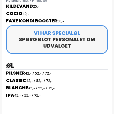
Hyldeblomst / Hindbær
KILDEVAND
25,-
COCIO
40,-
FAXE KONDI BOOSTER
50,-
VI HAR SPECIALØL
SPØRG BLOT PERSONALET OM
UDVALGET
ØL
PILSNER
42,- / 52,- / 72,-
CLASSIC
42,- / 52,- / 72,-
BLANCHE
45,- / 55,- / 75,-
IPA
45,- / 55,- / 75,-