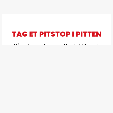
TAG ET PITSTOP I PITTEN
Når sulten melder sig, og I har lyst til noget
hurtigt og lækkert, er Pitten stedet at tage
hen. Her serverer vi alt det bedste fra
fastfood-verdenen – saftige burgere, sprøde
pommes frites, varme nachos og friskbagt
pizza. Perfekt til en uformel pause mellem
aktiviteterne.