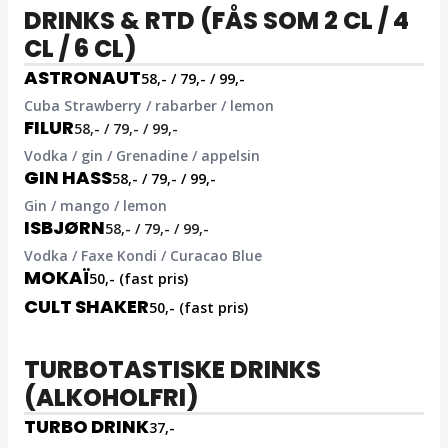
DRINKS & RTD (FÅS SOM 2 CL / 4
CL / 6 CL)
ASTRONAUT
58,- / 79,- / 99,-
Cuba Strawberry / rabarber / lemon
FILUR
58,- / 79,- / 99,-
Vodka / gin / Grenadine / appelsin
GIN HASS
58,- / 79,- / 99,-
Gin / mango / lemon
ISBJØRN
58,- / 79,- / 99,-
Vodka / Faxe Kondi / Curacao Blue
MOKAÏ
50,- (fast pris)
CULT SHAKER
50,- (fast pris)
TURBOTASTISKE DRINKS
(ALKOHOLFRI)
TURBO DRINK
37,-