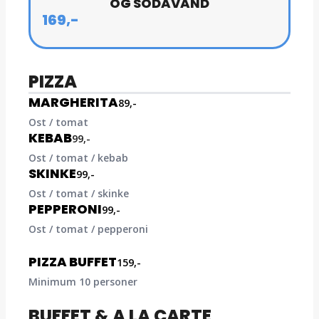
OG SODAVAND
169,-
PIZZA
MARGHERITA
89,-
Ost / tomat
KEBAB
99,-
Ost / tomat / kebab
SKINKE
99,-
Ost / tomat / skinke
PEPPERONI
99,-
Ost / tomat / pepperoni
PIZZA BUFFET
159,-
Minimum 10 personer
BUFFET & A LA CARTE