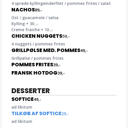
4 sprøde kyllingeinderfilet / pommes frites / salat
NACHOS
89,-
Ost / guacamole / salsa
Kylling + 30 ,-
Creme fraiche + 10 ,-
CHICKEN NUGGETS
59,-
4 nuggets / pommes frites
GRILLPØLSE MED. POMMES
49,-
Grillpølse / pommes frites
POMMES FRITES
39,-
FRANSK HOTDOG
39,-
DESSERTER
SOFTICE
49,-
ad libitum
TILKØB AF SOFTICE
29,-
ad libitum