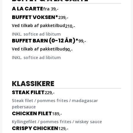
A LA CARTE
fra 39,-
BUFFET VOKSEN*
239,-
Ved tilkøb af pakketilbud
210,-
INKL. softice ad libitum​
BUFFET BARN (0-12 ÅR)*
99,-
Ved tilkøb af pakketilbud
90,-
INKL. softice ad libitum​
KLASSIKERE
STEAK FILET
229,-
Steak filet / pommes frites / madagascar
pebersauce
CHICKEN FILET
189,-
Kyllingefilet / pommes frites / wiskey sauce
CRISPY CHICKEN
129,-