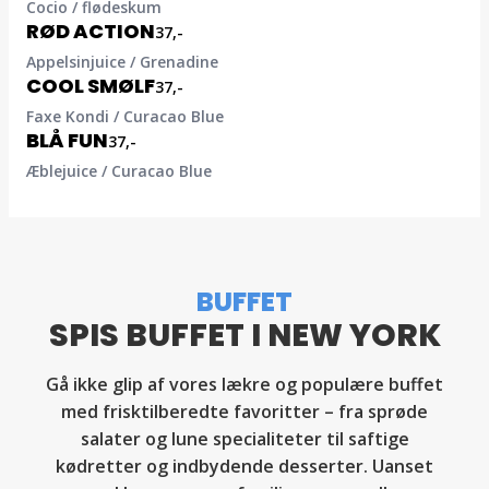
Cocio / flødeskum
RØD ACTION
37,-
Appelsinjuice / Grenadine
COOL SMØLF
37,-
Faxe Kondi / Curacao Blue
BLÅ FUN
37,-
Æblejuice / Curacao Blue
BUFFET
SPIS BUFFET I NEW YORK
Gå ikke glip af vores lækre og populære buffet
med frisktilberedte favoritter – fra sprøde
salater og lune specialiteter til saftige
kødretter og indbydende desserter. Uanset