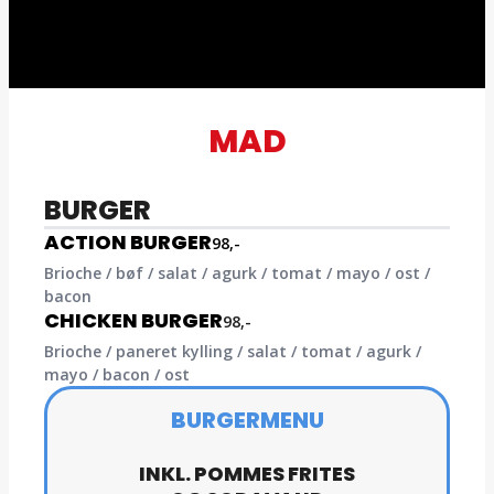
MAD
BURGER
ACTION BURGER
98,-
Brioche / bøf / salat / agurk / tomat / mayo / ost /
bacon
CHICKEN BURGER
98,-
Brioche / paneret kylling / salat / tomat / agurk /
mayo / bacon / ost
BURGERMENU
INKL. POMMES FRITES