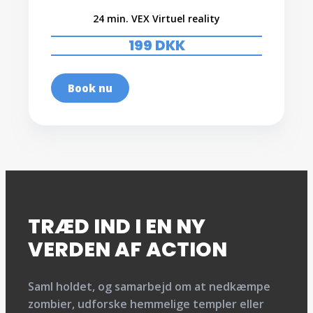
24 min. VEX Virtuel reality
199 DKK
Book nu
TRÆD IND I EN NY
VERDEN AF ACTION
Saml holdet, og samarbejd om at nedkæmpe
zombier, udforske hemmelige templer eller